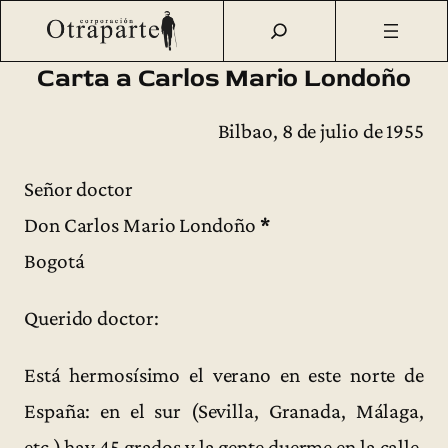
Saltar
Otraparte.org
/
Fernando González
/
Ideas
/
Textos sueltos
/
al
Carta a Carlos Mario Londoño (1955)
contenido
Carta a Carlos Mario Londoño
Bilbao, 8 de julio de 1955
Señor doctor
Don Carlos Mario Londoño
*
Bogotá
Querido doctor:
Está hermosísimo el verano en este norte de
España: en el sur (Sevilla, Granada, Málaga,
etc.) hay 45 grados y la gente duerme en la calle,