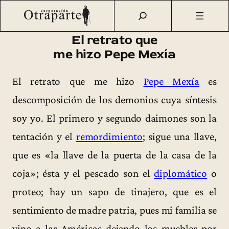
Saltar
Otraparte.org
/
Fernando González
/
Ideas
/
Textos sueltos
/
al
El retrato que me hizo Pepe Mexía (1944)
contenido
El retrato que
me hizo Pepe Mexía
El retrato que me hizo
Pepe Mexía
es
descomposición de los demonios cuya síntesis
soy yo. El primero y segundo daimones son la
tentación y el
remordimiento
; sigue una llave,
que es «la llave de la puerta de la casa de la
coja»; ésta y el pescado son el
diplomático
o
proteo; hay un sapo de tinajero, que es el
sentimiento de madre patria, pues mi familia se
vino a las Américas dejando los muebles por