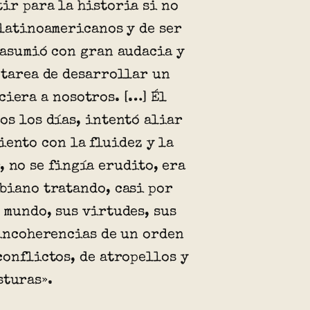
r
e
ir para la historia si no
z
s
L
e
s
 latinoamericanos y de ser
R
t
í
p
t
 asumió con gran audacia y
e
r
a
 tarea de desarrollar un
o
r
s
e
F
ciera a nosotros. […] Él
e
t
p
l
os los días, intentó aliar
p
r
o
ó
iento con la fluidez y la
o
e
, no se fingía erudito, era
y
r
p
biano tratando, casi por
F
e
 mundo, sus virtudes, sus
o
e
z
 incoherencias de un orden
r
V
conflictos, de atropellos y
n
é
sturas».
a
l