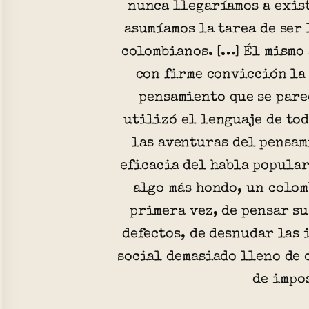
t
nunca llegaríamos a exist
á
i
r
asumíamos la tarea de ser
l
e
e
colombianos. […] Él mismo
e
l
con firme convicción la
p
z
G
pensamiento que se pare
o
R
o
utilizó el lenguaje de tod
e
n
las aventuras del pensam
s
eficacia del habla popular
z
t
algo más hondo, un colom
á
primera vez, de pensar su
r
l
defectos, de desnudar las
e
e
social demasiado lleno de 
p
z
de impo
o
A