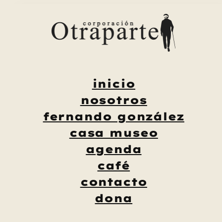
Saltar
al
contenido
inicio
nosotros
fernando gonzález
casa museo
agenda
café
contacto
dona