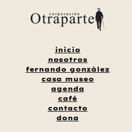
Saltar
al
contenido
inicio
nosotros
fernando gonzález
casa museo
agenda
café
contacto
dona