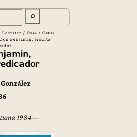
 González
/
Obra
/
Obras
Don Benjamín, jesuita
cador
njamín,
redicador
 González
36
stuma 1984
—