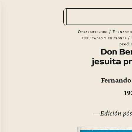
B
u
s
Otraparte.org
/
Fernando
c
publicadas y ediciones
/
predi
a
Don Be
r
jesuita p
Fernando
19
—
Edición pó