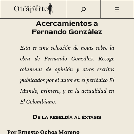
Saltar
Otraparte.org
/
Fernando González
/
Vida
/
Acercamientos a
al
Fernando González
contenido
Acercamientos a
Fernando González
Esta es una selección de notas sobre la
obra de Fernando González. Recoge
columnas de opinión y otros escritos
publicados por el autor en el periódico El
Mundo, primero, y en la actualidad en
El Colombiano.
De la rebeldía al éxtasis
Por Ernesto Ochoa Moreno