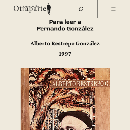
Saltar
Otraparte.org
/
Fernando González
/
Obra
/
Libros sobre
al
Fernando González
/
Para leer a Fernando González
contenido
Para leer a
Fernando González
Alberto Restrepo González
1997