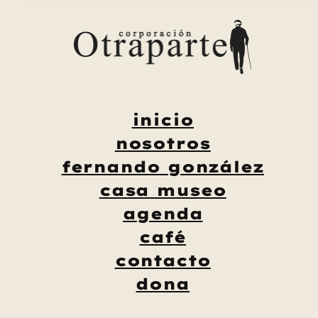
Saltar
al
contenido
inicio
nosotros
fernando gonzález
casa museo
agenda
café
contacto
dona