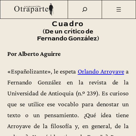
Saltar
Otraparte.org
/
Fernando González
/
Vida
/
«Cuadro» de un
al
crítico de Fernando González
contenido
Cuadro
(De un crítico de
Fernando González)
Por Alberto Aguirre
«Españolizante», le espeta
Orlando Arroyave
a
Fernando González en la revista de la
Universidad de Antioquia (n.º 239). Es curioso
que se utilice ese vocablo para denostar un
texto o un pensamiento. ¿Qué idea tiene
Arroyave de la filosofía y, en general, de la