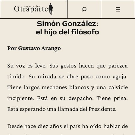
Saltar
Otraparte.org
/
Fernando González
/
Vida
/
Simón González:
al
el hijo del filósofo
contenido
Simón González:
el hijo del filósofo
Por Gustavo Arango
Su voz es leve. Sus gestos hacen que parezca
tímido. Su mirada se abre paso como aguja.
Tiene largos mechones blancos y una calvicie
incipiente. Está en su despacho. Tiene prisa.
Está esperando una llamada del Presidente.
Desde hace diez años el país ha oído hablar de