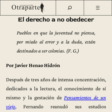
Saltar
Otraparte.org
/
Fernando González
/
Vida
/
El derecho a no
al
obedecer
contenido
El derecho a no obedecer
Pueblos en que la juventud no piensa,
por miedo al error y a la duda, están
destinados a ser colonias. (F. G.)
Por Javier Henao Hidrón
Después de tres años de intensa concentración,
dedicados a la lectura, el conocimiento de sí
mismo y la gestación de
Pensamientos de un
viejo
, Fernando reanudó sus estudios