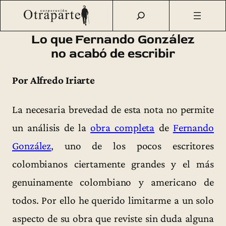
Saltar
Otraparte.org
/
Fernando González
/
Vida
/
Lo que Fernando
al
González no acabó de escribir
contenido
Lo que Fernando González
no acabó de escribir
Por Alfredo Iriarte
La necesaria brevedad de esta nota no permite
un análisis de la
obra completa
de
Fernando
González
, uno de los pocos escritores
colombianos ciertamente grandes y el más
genuinamente colombiano y americano de
todos. Por ello he querido limitarme a un solo
aspecto de su obra que reviste sin duda alguna