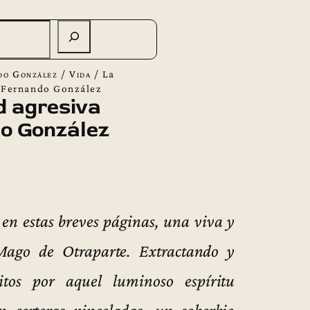
do González
/
Vida
/
La
e Fernando González
d agresiva
o González
en estas breves páginas, una viva y
l Mago de Otraparte. Extractando y
itos por aquel luminoso espíritu
n certeras pinceladas, un soberbio