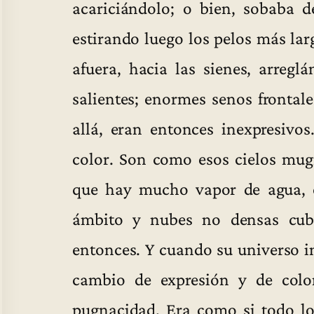
acariciándolo; o bien, sobaba d
estirando luego los pelos más lar
afuera, hacia las sienes, arregl
salientes; enormes senos frontal
allá, eran entonces inexpresivo
color. Son como esos cielos mugr
que hay mucho vapor de agua, e
ámbito y nubes no densas cub
entonces. Y cuando su universo i
cambio de expresión y de color
pugnacidad. Era como si todo l