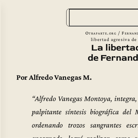
B
u
s
Otraparte.org
/
Fernan
c
libertad agresiva d
La liberta
a
de Fernand
r
Por Alfredo Vanegas M.
“Alfredo Vanegas Montoya, integra, 
palpitante síntesis biográfica de
ordenando trozos sangrantes escr
encarnado, logró realizar, como e