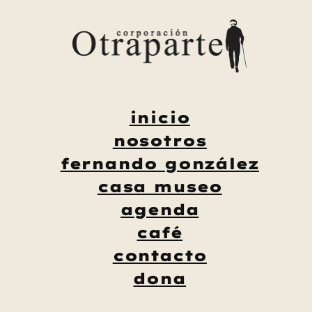
Saltar
al
contenido
inicio
nosotros
fernando gonzález
casa museo
agenda
café
contacto
dona