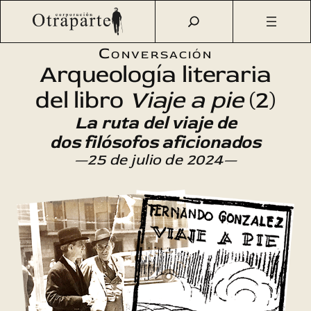
Saltar
Otraparte.org
/
Agenda Cultural
/
Literatura
/
Arqueología
al
literaria del libro Viaje a pie (2)
contenido
Conversación
Arqueología literaria
del libro
Viaje a pie
(2)
La ruta del viaje de
dos filósofos aficionados
—25 de julio de 2024—