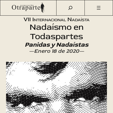
Saltar
Otraparte.org
/
Agenda Cultural
/
Literatura
/
Internacional
al
Nadaísta VII
contenido
VII Internacional Nadaísta
Nadaísmo en
Todaspartes
Panidas y Nadaístas
—Enero 18 de 2020—