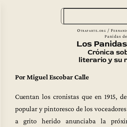
B
u
s
Otraparte.org
/
Fernand
c
Panidas d
Los Panidas
a
Crónica sob
r
literario y su 
Por Miguel Escobar Calle
Cuentan los cronistas que en 1915, de
popular y pintoresco de los voceadores 
a grito herido anunciaba la próxi