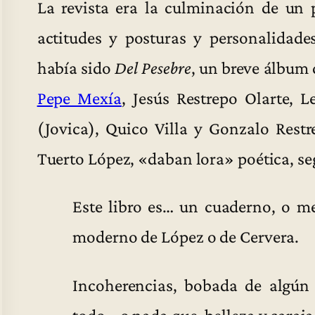
La revista era la culminación de un 
actitudes y posturas y personalidade
había sido
Del Pesebre
, un breve álbum 
Pepe Mexía
, Jesús Restrepo Olarte, L
(Jovica), Quico Villa y Gonzalo Rest
Tuerto López, «daban lora» poética, se
Este libro es… un cuaderno, o me
moderno de López o de Cervera.
Incoherencias, bobada de algún 
todo… o nada que, belleza y caraj