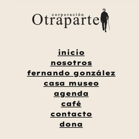
Saltar
al
contenido
inicio
nosotros
fernando gonzález
casa museo
agenda
café
contacto
dona