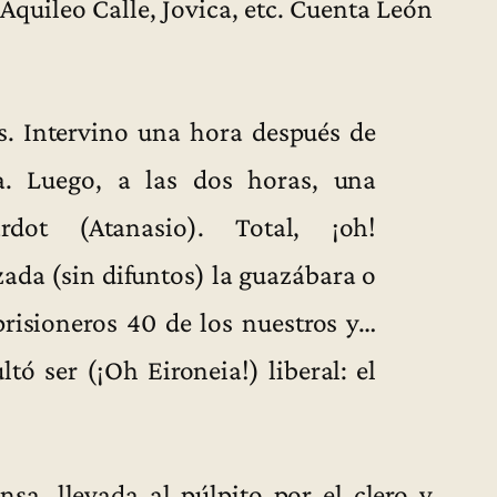
quileo Calle, Jovica, etc. Cuenta León
s. Intervino una hora después de
ía. Luego, a las dos horas, una
dot (Atanasio). Total, ¡oh!
zada (sin difuntos) la guazábara o
risioneros 40 de los nuestros y…
tó ser (¡Oh Eironeia!) liberal: el
nsa, llevada al púlpito por el clero y