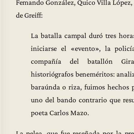
Femando González, Quico Villa López, A
de Greiff:
La batalla campal duró tres hora
iniciarse el «evento», la polic
compañía del batallón Girar
historiógrafos beneméritos: anali
baraúnda o riza, fuimos hechos p
uno del bando contrario que resul
poeta Carlos Mazo.
La pelea, que fue reseñada por la pre