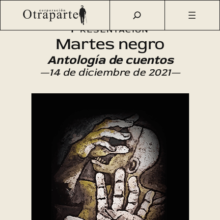
Saltar
Otraparte.org
/
Agenda Cultural
/
Literatura
/
Martes negro
al
Presentación
contenido
Martes negro
Antología de cuentos
—14 de diciembre de 2021—