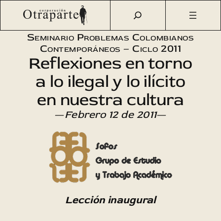
Saltar
Otraparte.org
/
Agenda Cultural
/
Sofos
/
Reflexiones en
al
torno a lo ilegal y lo ilícito
contenido
Seminario Problemas Colombianos
Contemporáneos – Ciclo 2011
Reflexiones en torno
a lo ilegal y lo ilícito
en nuestra cultura
—
Febrero 12 de 2011
—
Lección inaugural