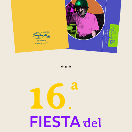
* * *