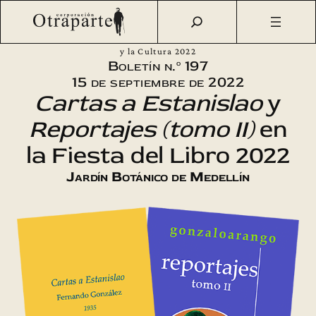
Saltar
Otraparte.org
/
Corporación
/
Boletín
/
Boletín n.º 197 –
al
«Cartas a Estanislao» y «Reportajes» en la Fiesta del Libro
contenido
y la Cultura 2022
Boletín n.º 197
15 de septiembre de 2022
Cartas a Estanislao
y
Reportajes (tomo II)
en
la Fiesta del Libro 2022
Jardín Botánico de Medellín