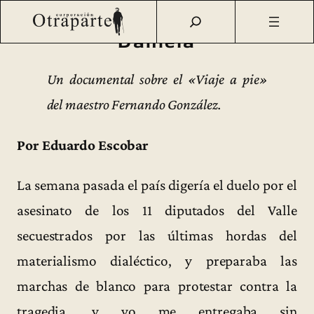
Saltar
Otraparte.org
/
Corporación
/
Archivo de prensa
/
Daniela
al
Daniela
contenido
Un documental sobre el «Viaje a pie»
del maestro Fernando González.
Por Eduardo Escobar
La semana pasada el país digería el duelo por el
asesinato de los 11 diputados del Valle
secuestrados por las últimas hordas del
materialismo dialéctico, y preparaba las
marchas de blanco para protestar contra la
tragedia, y yo me entregaba sin