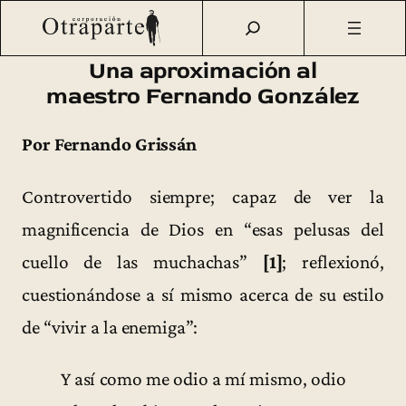
Saltar
Otraparte.org
/
Corporación
/
Archivo de prensa
/
Una
al
aproximación al maestro Fernando González
contenido
Una aproximación al
maestro Fernando González
Por Fernando Grissán
Controvertido siempre; capaz de ver la
magnificencia de Dios en “esas pelusas del
cuello de las muchachas”
[1]
; reflexionó,
cuestionándose a sí mismo acerca de su estilo
de “vivir a la enemiga”:
Y así como me odio a mí mismo, odio