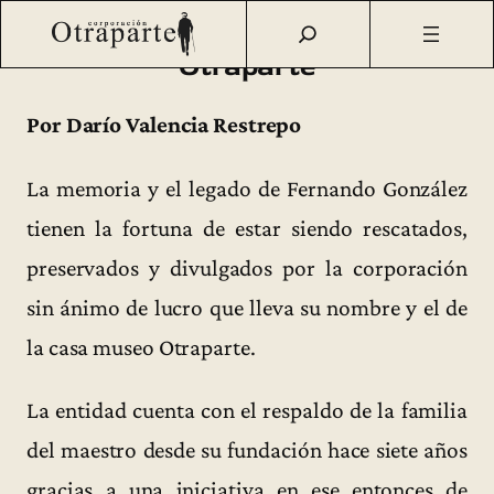
Saltar
Otraparte.org
/
Corporación
/
Archivo de prensa
/
Otraparte
al
Otraparte
contenido
Por Darío Valencia Restrepo
La memoria y el legado de Fernando González
tienen la fortuna de estar siendo rescatados,
preservados y divulgados por la corporación
sin ánimo de lucro que lleva su nombre y el de
la casa museo Otraparte.
La entidad cuenta con el respaldo de la familia
del maestro desde su fundación hace siete años
gracias a una iniciativa en ese entonces de