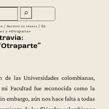
ón
/
Archivo de prensa
/
En
lez y «Otraparte»
travía:
“Otraparte”
ón de las Universidades colombianas,
, mi Facultad fue reconocida como la
 Sin embargo, aún nos hace falta a todas
ensamiento de los filósofos colombianos