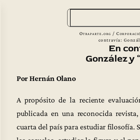
B
u
s
Otraparte.org
/
Corporaci
c
contravía: Gonzá
En con
a
González y 
r
Por Hernán Olano
A propósito de la reciente evaluaci
publicada en una reconocida revista
cuarta del país para estudiar filosofía.
las escuelas, estudiar la figura y el p