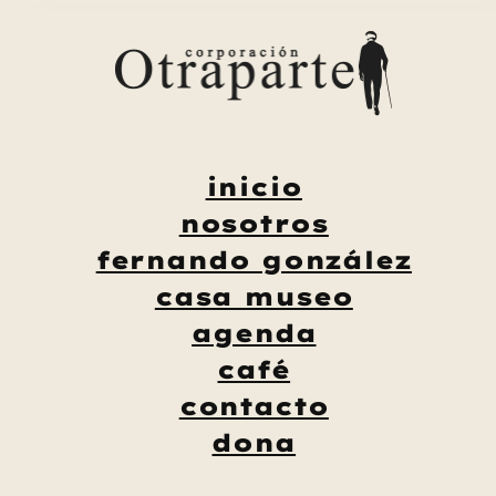
Saltar
al
contenido
inicio
nosotros
fernando gonzález
casa museo
agenda
café
contacto
dona