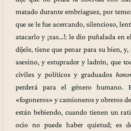
matado durante embriaguez, por temor,
que se le fue acercando, silencioso, le
atacarlo y ¡zas…!: le dio puñalada en 
díjele, tiene que penar para su bien, y,
asesino, y estuprador y ladrón, que to
civiles y políticos y graduados
honor
perderá para el género humano. En
«fogoneros» y camioneros y obreros de 
están bebiendo, cuando tienen un rat
ocio no puede haber quietud; es dec