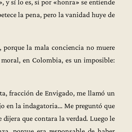
, y sí lo es, si por «honra» se entiende
apetece la pena, pero la vanidad huye de
a, porque la mala conciencia no muere
a moral, en Colombia, es un imposible:
a, fracción de Envigado, me llamó un
hijo en la indagatoria… Me preguntó que
le dijera que contara la verdad. Luego le
anza, porque era responsable de haber