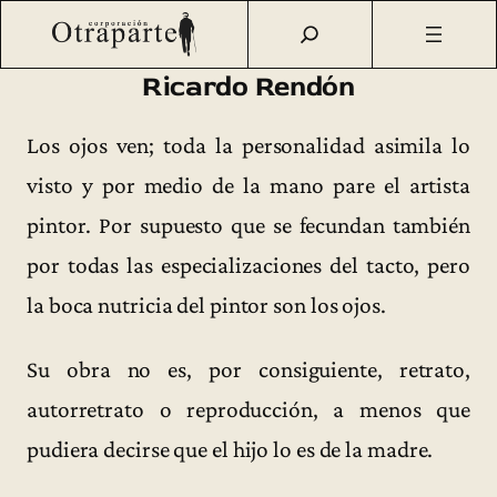
Saltar
Otraparte.org
/
Fernando González
/
Ideas
/
Textos sueltos
/
al
Ricardo Rendón (1963)
contenido
Ricardo Rendón
Los ojos ven; toda la personalidad asimila lo
visto y por medio de la mano pare el artista
pintor. Por supuesto que se fecundan también
por todas las especializaciones del tacto, pero
la boca nutricia del pintor son los ojos.
Su obra no es, por consiguiente, retrato,
autorretrato o reproducción, a menos que
pudiera decirse que el hijo lo es de la madre.