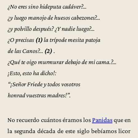
¿No eres sino hideputa cadáver?…
¿y luego manojo de huesos cabezones?…
¿y polvillo después? ¿Y nadie luego?…
¿O precisas
(1)
la trípode mesita patoja
de las Canos?…
(2)
.
¿Qué te oigo murmurar debajo de mi cama.?…
¡Esto, esto ha dicho!:
“¡Señor Friede y todos vosotros
honrad vuestras madres!”.
No recuerdo cuántos éramos los
Panidas
que en
la segunda década de este siglo bebíamos licor