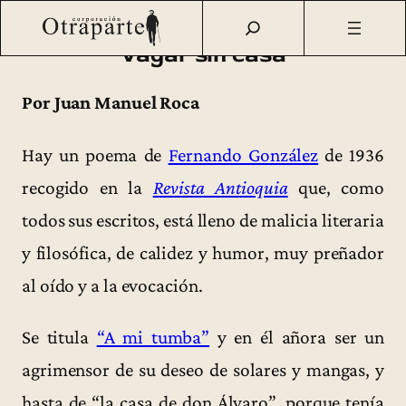
Saltar
Otraparte.org
/
Fernando González
/
Vida
/
Vagar sin casa
al
Vagar sin casa
contenido
Por Juan Manuel Roca
Hay un poema de
Fernando González
de 1936
recogido en la
Revista Antioquia
que, como
todos sus escritos, está lleno de malicia literaria
y filosófica, de calidez y humor, muy preñador
al oído y a la evocación.
Se titula
“A mi tumba”
y en él añora ser un
agrimensor de su deseo de solares y mangas, y
hasta de “la casa de don Álvaro”, porque tenía