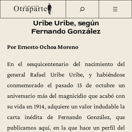
Saltar
Otraparte.org
/
Fernando González
/
Vida
/
Uribe Uribe,
al
según Fernando González
contenido
Uribe Uribe, según
Fernando González
Por Ernesto Ochoa Moreno
En el sesquicentenario del nacimiento del
general Rafael Uribe Uribe, y habiéndose
conmemorado el pasado 15 de octubre un
aniversario más del magnicidio que acabó con
su vida en 1914, adquiere un valor indudable la
carta inédita de Fernando González, que
publicamos aquí, en la que hace un perfil del