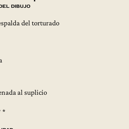
del dibujo
espalda del torturado
a
enada al suplicio
* *