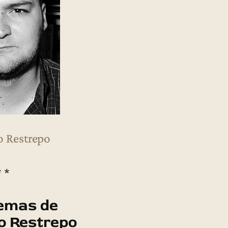
o Restrepo
* *
emas de
o Restrepo