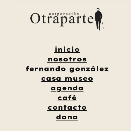
Saltar
al
contenido
inicio
nosotros
fernando gonzález
casa museo
agenda
café
contacto
dona