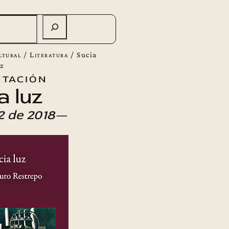
ltural
/
Literatura
/
Sucia
uz
tación
a luz
2 de 2018—