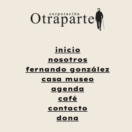
Saltar
al
contenido
inicio
nosotros
fernando gonzález
casa museo
agenda
café
contacto
dona