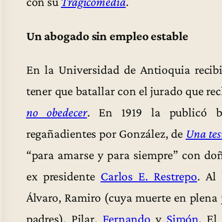
con su
Tragicomedia
.
Un abogado sin empleo estable
En la Universidad de Antioquia recib
tener que batallar con el jurado que rec
no obedecer
. En 1919 la publicó b
regañadientes por González, de
Una tes
“para amarse y para siempre” con d
ex presidente
Carlos E. Restrepo
. Al
Álvaro, Ramiro (cuya muerte en plena 
padres), Pilar,
Fernando
y
Simón
. El