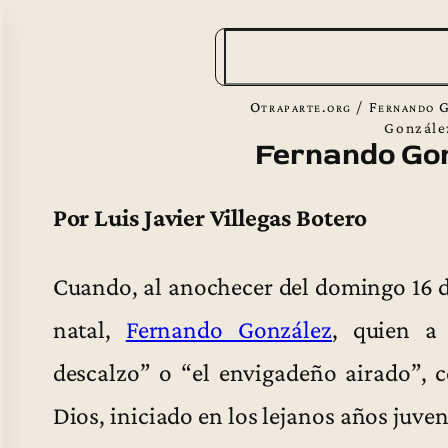
B
u
s
Otraparte.org
/
Fernando 
c
Gonzále
Fernando Go
a
r
Por Luis Javier Villegas Botero
Cuando, al anochecer del domingo 16 de
natal,
Fernando González
, quien a
descalzo” o “el envigadeño airado”, c
Dios, iniciado en los lejanos años juven