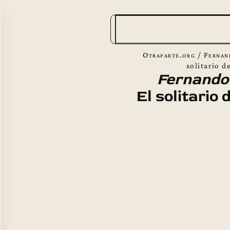
B
u
s
Otraparte.org
/
Fernan
c
solitario d
Fernando
a
El solitario
r