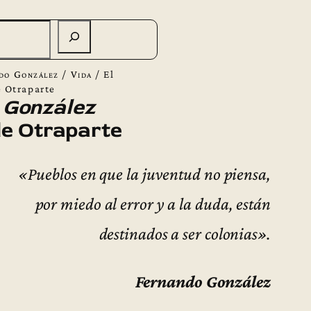
do González
/
Vida
/
El
e Otraparte
 González
 de Otraparte
«Pueblos en que la juventud no piensa,
por miedo al error y a la duda, están
destinados a ser colonias».
Fernando González