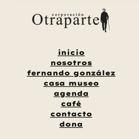
Saltar
al
contenido
inicio
nosotros
fernando gonzález
casa museo
agenda
café
contacto
dona