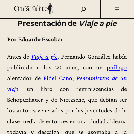
Saltar
Otraparte.org
/
Fernando González
/
Vida
/
Presentación de
al
«Viaje a pie»
contenido
Presentación de
Viaje a pie
Por Eduardo Escobar
Antes de
Viaje a pie
, Fernando González había
publicado a los 20 años, con un
prólogo
alentador de
Fidel Cano
,
Pensamientos de un
viejo
, un libro con reminiscencias de
Schopenhauer y de Nietzsche, que debían ser
los autores venerados por las juventudes de la
clase media de entonces en una ciudad aldeana
todavía y descalza, que se asomaba a la