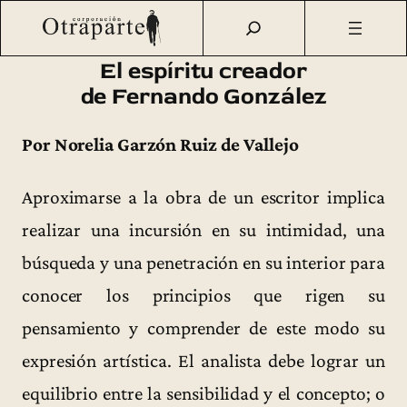
Saltar
Otraparte.org
/
Fernando González
/
Vida
/
El espíritu
al
creador de Fernando González
contenido
El espíritu creador
de Fernando González
Por Norelia Garzón Ruiz de Vallejo
Aproximarse a la obra de un escritor implica
realizar una incursión en su intimidad, una
búsqueda y una penetración en su interior para
conocer los principios que rigen su
pensamiento y comprender de este modo su
expresión artística. El analista debe lograr un
equilibrio entre la sensibilidad y el concepto; o