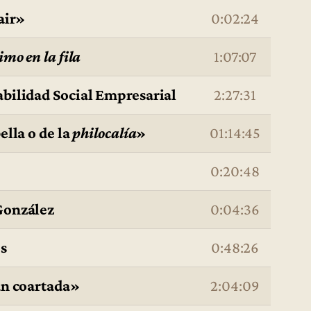
air»
0:02:24
imo en la fila
1:07:07
bilidad Social Empresarial
2:27:31
lla o de la
philocalía
»
01:14:45
0:20:48
González
0:04:36
s
0:48:26
an coartada»
2:04:09