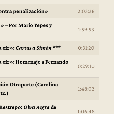
contra penalización»
2:03:36
l» – Por Mario Yepes y
1:59:53
a oír»:
Cartas a Simón
***
0:31:20
ra oír»: Homenaje a Fernando
0:29:10
ción Otraparte (Carolina
1:48:02
tc.)
 Restrepo:
Obra negra
de
1:06:48