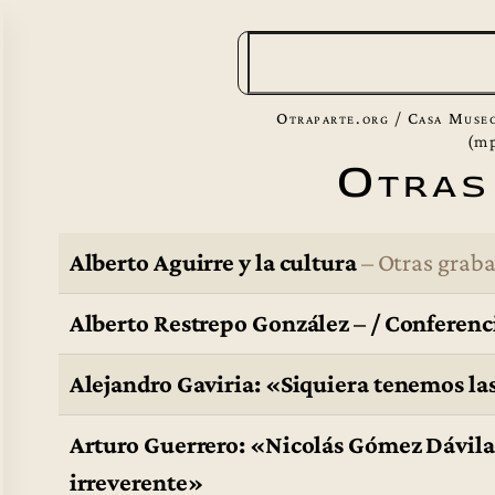
B
u
s
Otraparte.org
/
Casa Muse
c
(m
Otras
a
r
Alberto Aguirre y la cultura
– Otras grab
Alberto Restrepo González – / Conferenc
Alejandro Gaviria: «Siquiera tenemos la
Arturo Guerrero: «Nicolás Gómez Dávila 
irreverente»