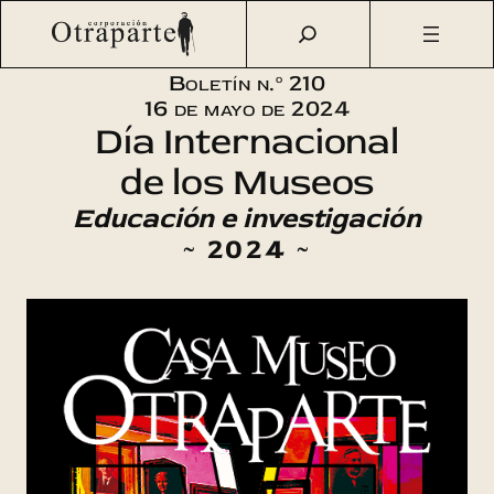
Saltar
Otraparte.org
/
Corporación
/
Boletín
/
Boletín n.° 210 –
al
Mayo 18: Día Internacional de los Museos
contenido
Boletín n.º 210
16 de mayo de 2024
Día Internacional
de los Museos
Educación e investigación
~ 2024 ~