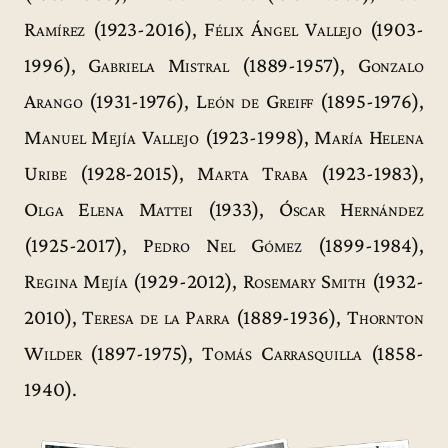
Ramírez
(1923-2016),
Félix Ángel Vallejo
(1903-
1996),
Gabriela Mistral
(1889-1957),
Gonzalo
Arango
(1931-1976),
León de Greiff
(1895-1976),
Manuel Mejía Vallejo
(1923-1998),
María Helena
Uribe
(1928-2015),
Marta Traba
(1923-1983),
Olga Elena Mattei
(1933),
Óscar Hernández
(1925-2017),
Pedro Nel Gómez
(1899-1984),
Regina Mejía
(1929-2012),
Rosemary Smith
(1932-
2010),
Teresa de la Parra
(1889-1936),
Thornton
Wilder
(1897-1975),
Tomás Carrasquilla
(1858-
1940).